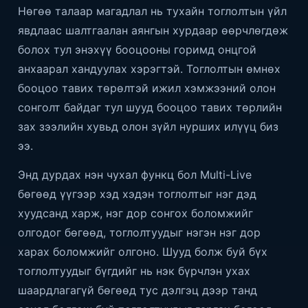
Нөгөө талаар магадлал нь тухайн тоглолтын үйл
явдлаас шалтгаалан аянгын хурдаар өөрчлөгдөж
болох тул энэхүү бооцооны горимд онцгой
анхаарал хандуулах хэрэгтэй. Тоглолтын өмнөх
бооцоо тавих төрөлтэй ижил хэмжээний олон
сонголт байдаг тул шууд бооцоо тавих төрлийн
зах зээлийн хувьд олон зүйл нурших илүүц биз
ээ.
Энд дурдах нэн чухал функц бол Multi-Live
бөгөөд үүгээр хэд хэдэн тоглолтыг нэг дэд
хуудсанд харж, нэг дор сонгох боломжийг
олгодог бөгөөд, тоглолтуудыг нэгэн нэг дор
харах боломжийг олгоно. Шууд болж буй бүх
тоглолтуудыг бүгдийг нь нэк бүрчлэн ухах
шаардлагагүй бөгөөд тус дэлгэц дээр танд