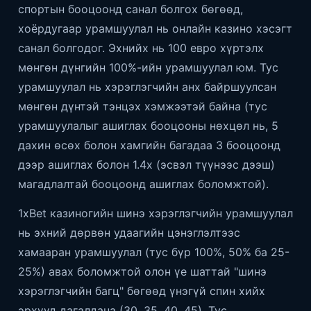
спортын бооцоонд санал болгох бөгөөд,
хоёрдугаар урамшуулал нь онлайн казино хэсэгт
санал болгодог. Эхнийх нь 100 евро хүртэлх
мөнгөн дүнгийн 100%-ийн урамшуулал юм. Тус
урамшуулал нь хэрэглэгчийн анх байршуулсан
мөнгөн дүнтэй тэнцэх хэмжээтэй байна (тус
урамшуулалыг ашиглах бооцооны нөхцөл нь, 5
дахин өсөх болон хамгийн багадаа 3 бооцоонд
дээр ашиглах болон 1.4x (эсвэл түүнээс дээш)
магадлалтай бооцоонд ашиглах боломжтой).
1xBet казиногийн шинэ хэрэглэгчийн урамшуулал
нь эхний дөрвөн удаагийн цэнэглэлтээс
хамааран урамшуулал (тус бүр 100%, 50% ба 25-
25%) авах боломжтой олон үе шаттай "шинэ
хэрэглэгчийн багц" бөгөөд үнэгүй спин хийх
эрхүүд дагалдана (30, 35, 40, 45). Тус