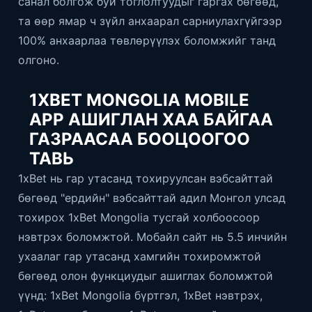
санал болгож буй тоглолтуудыг гаргах бөгөөд,
та өөр ямар ч зүйл анхаарал сарниулахгүйгээр
100% анхаарлаа төвлөрүүлэх боломжийг танд
олгоно.
1XBET MONGOLIA MOBILE
APP АШИГЛАН ХАА БАЙГАА
ГАЗРААСАА БООЦООГОО
ТАВЬ
1xBet нь гар утасанд тохируулсан вэбсайттай
бөгөөд "ердийн" вэбсайттай адил Монгол улсад
тохирох 1xBet Mongolia тусгай холбоосоор
нэвтрэх боломжтой. Мобайл сайт нь 5.5 инчийн
ухаалаг гар утасанд хамгийн тохиромжтой
бөгөөд олон функциудыг ашиглах боломжтой
үүнд: 1xBet Mongolia бүртгэл, 1xBet нэвтрэх,