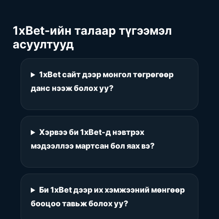
1xBet-ийн талаар түгээмэл
асуултууд
1xBet сайт дээр монгол төгрөгөөр
данс нээж болох уу?
Хэрвээ би 1xBet-д нэвтрэх
мэдээллээ мартсан бол яах вэ?
Би 1xBet дээр их хэмжээний мөнгөөр
бооцоо тавьж болох уу?