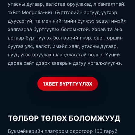
утасны дугаар, валютаа оруулахад л хангалттай.
1xBet Mongolia-ийн бүртгэлийн аргууд үүгээр
дуусахгүй, та мөн нийгмийн сүлжээ эсвэл имэйл
хаягаараа бүртгүүлэх боломжтой. Хэрэв та энэ
аргаар бүртгүүлэх бол өөрийн нэр, овог, оршин
суугаа улс, валют, имэйл хаяг, утасны дугаар,
нууц үгээ оруулах шаардлагатай болно. Үүний
дараа сайт дээрх зааврын дагуу үргэлжлүүлнэ.
1XBET БҮРТГҮҮЛЭХ
ТӨЛБӨР ТӨЛӨХ БОЛОМЖУУД
Букмейкерийн платформ одоогоор 160 гаруй