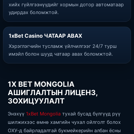
хийх гүйлгээнүүдийг хормын дотор автоматаар
удирдах боломжтой.
1xBet Casino ЧАТААР АВАХ
Хэрэглэгчийн тусламж үйлчилгээг 24/7 турш
имэйл болон шууд чатаар авах боломжтой.
1X BET MONGOLIA
АШИГЛАЛТЫН ЛИЦЕНЗ,
ЗОХИЦУУЛАЛТ
Энэхүү
1xBet Mongolia
тухай бусад бүлгүүд рүү
шилжихээс өмнө хамгийн чухал ойлголт болох
ОХУ-д байрладалтай букмейкерийн албан ёсны