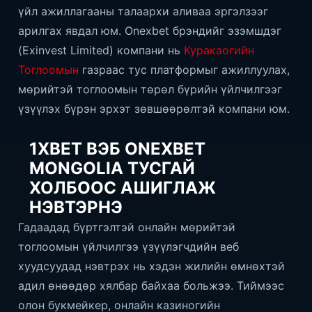
үйл ажиллагааны талаархи аливаа эргэлзээг
арилгах явдал юм. Onexbet брэндийг эзэмшдэг
(Exinvest Limited) компани нь
Куракаогийн
Тоглоомын
газраас тус платформыг ажиллуулах,
мөрийтэй тоглоомын төрөл бүрийн үйлчилгээг
үзүүлэх бүрэн эрхэт зөвшөөрөлтэй компани юм.
1XBET ВЭБ ONEXBET
MONGOLIA ТУСГАЙ
ХОЛБООС АШИГЛАЖ
НЭВТЭРНЭ
Гадаадад бүртгэлтэй онлайн мөрийтэй
тоглоомын үйлчилгээ үзүүлэгчдийн веб
хуудсуудад нэвтрэх нь хэдэн жилийн өмнөхтэй
адил өнөөдөр хялбар байхаа больжээ. Тиймээс
олон букмейкер, онлайн казиногийн