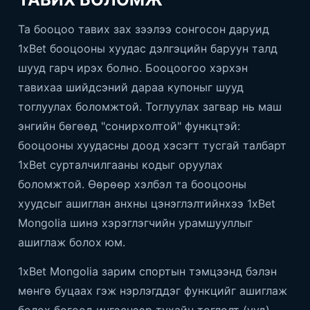
Та бооцоо тавих зах зээлээ сонгосон даруид
1xBet бооцооны хуудас дэлгэцийн баруун талд
шууд гарч ирэх болно. Бооцоогоо хэрхэн
тавихаа шийдсэний дараа купоныг шууд
тоглуулах боломжтой. Тоглуулах загвар нь маш
энгийн бөгөөд "сонирхолтой" функцтэй:
бооцооны хуудасны доод хэсэгт тусгай талбарт
1xBet сурталчилгааны кодыг оруулах
боломжтой. Өөрөөр хэлбэл та бооцооны
хуудсыг ашиглан анхны цэнэглэлтийнхээ 1xBet
Mongolia шинэ хэрэглэгчийн урамшууллыг
ашиглаж болох юм.
1xBet Mongolia зарим спортын тэмцээнд бэлэн
мөнгө буцаах гэж нэрлэгддэг функцийг ашиглаж