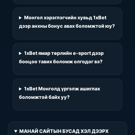
Монгол хэрэглэгчийн хувьд 1xBet
дээр анхны бонус авах боломжтой юу?
1xBet ямар төрлийн e-sport дээр
бооцоо тавих боломж олгодог вэ?
1xBet Монголд үргэлж ашиглах
боломжтой байх уу?
МАНАЙ САЙТЫН БУСАД ХЭЛ ДЭЭРХ