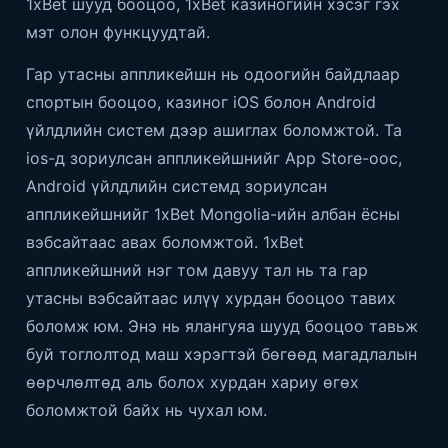
1xBet шууд бооцоо, 1xBet казиногийн хэсэг гэх
мэт олон функцуудтай.
Гар утасны аппликейшн нь одоогийн байдлаар
спортын бооцоо, казиног iOS болон Android
үйлдлийн систем дээр ашиглах боломжтой. Та
ios-д зориулсан аппликейшнийг App Store-оос,
Android үйлдлийн системд зориулсан
аппликейшнийг 1xBet Mongolia-ийн албан ёсны
вэбсайтаас авах боломжтой. 1xBet
аппликейшний нэг том давуу тал нь та гар
утасны вэбсайтаас илүү хурдан бооцоо тавих
боломж юм. Энэ нь ялангуяа шууд бооцоо тавьж
буй тоглолтод маш хэрэгтэй бөгөөд магадлалын
өөрчлөлтөд аль болох хурдан хариу өгөх
боломжтой байх нь чухал юм.