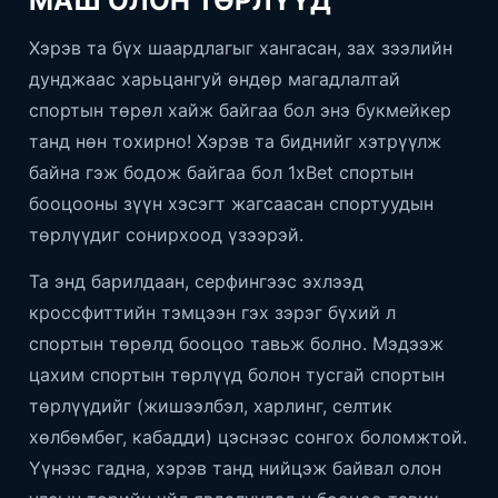
МАШ ОЛОН ТӨРЛҮҮД
Хэрэв та бүх шаардлагыг хангасан, зах зээлийн
дунджаас харьцангуй өндөр магадлалтай
спортын төрөл хайж байгаа бол энэ букмейкер
танд нөн тохирно! Хэрэв та биднийг хэтрүүлж
байна гэж бодож байгаа бол 1xBet спортын
бооцооны зүүн хэсэгт жагсаасан спортуудын
төрлүүдиг сонирхоод үзээрэй.
Та энд барилдаан, серфингээс эхлээд
кроссфиттийн тэмцээн гэх зэрэг бүхий л
спортын төрөлд бооцоо тавьж болно. Мэдээж
цахим спортын төрлүүд болон тусгай спортын
төрлүүдийг (жишээлбэл, харлинг, селтик
хөлбөмбөг, кабадди) цэснээс сонгох боломжтой.
Үүнээс гадна, хэрэв танд нийцэж байвал олон